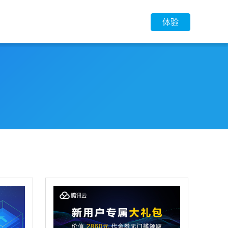
体验
智慧物联
事业单位信息化方案
云服务
帮助教程
智慧物联网应用方案
常用下载
智能养殖系统
锁经营
牧场棚内温湿度、氢气、硫化氢等气...
供暖监测系统
理
集监管、控制、预警、报警于一体的...
机房温湿度监测系统
数...
实现机（厂）房内环境温度、重点设...
水质监测系统