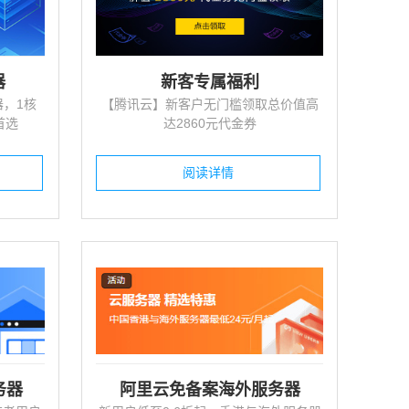
通过对现场水温、PH值、化学需氧...
智能大棚监测系统
器
新客专属福利
跟踪...
全天候24小时对智能温室内各项数...
器，1核
【腾讯云】新客户无门槛领取总价值高
首选
达2860元代金券
空调远程监测控制方案
温度远程监测控制系统及管控云平台...
阅读详情
务器
阿里云免备案海外服务器