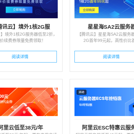
约挂号、专家查询、排队叫号、机...
线索全生命周期管理系统
城市招商站群
任务督查督办管理系统
腾讯云】境外1核2G服
星星海SA2云服务
000+城市分站，品牌关键词覆...
工作任务派发、督办、催办全程
】境外1核2G服务器低至2折，
【腾讯云】星星海SA2云服务
价续费券限量免费领取！
2G首年99元起，高性价比
贸独立站
工程项目管理系统
松搭建外贸B2B独立营销站，多...
项目三算全生命周期管理
阅读详情
阅读详情
阿里云低至38元/年
阿里云ESC特惠云服