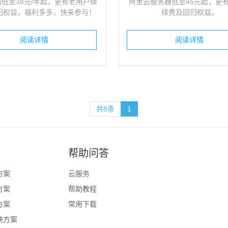
低至38元/年起，更有老用户续
阿里云服务器低至45元起，更
归权益，福利多多，快来参与！
续费及回归权益。
阅读详情
阅读详情
共8条
1
帮助问答
方案
云服务
方案
帮助教程
方案
常用下载
决方案