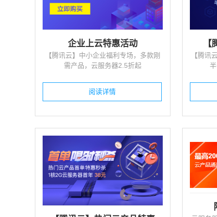
适合客户满意度、用户满意度、学生...
预
投票评选系统
多
企业上云特惠活动
【
适用才艺比赛、优秀员工、最佳人气...
3
【腾讯云】中小企业福利专场，多款刚
【腾讯云
需产品，云服务器2.5折起
半
在线测评系统
外
职业、人才性格、心理智商、情商生...
轻
阅读详情